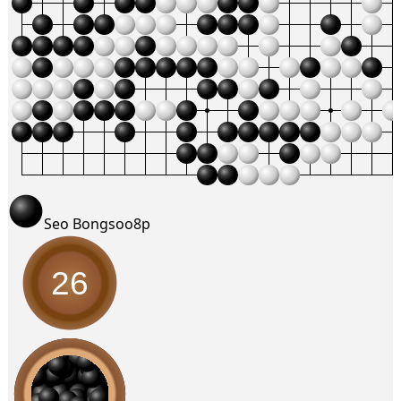
Seo Bongsoo
8p
26