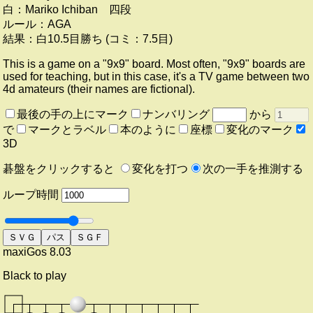
白：
Mariko Ichiban 四段
ルール：
AGA
結果：
白10.5目勝ち (
コミ：
7.5目)
This is a game on a "9x9" board. Most often, "9x9" boards are
used for teaching, but in this case, it's a TV game between two
4d amateurs (their names are fictional).
最後の手の上にマーク
ナンバリング
から
で
マークとラベル
本のように
座標
変化のマーク
3D
碁盤をクリックすると
変化を打つ
次の一手を推測する
ループ時間
ＳＶＧ
パス
ＳＧＦ
maxiGos 8.03
Black to play