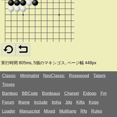
実行時間
805ms
,
5
個のマキシゴス, ページ幅
448px
Classic
Minimalist
NeoClassic
Rosewood
Tatami
Troyes
Bamboo
BBCode
Bordeaux
Charset
Eidogo
Fm
Forum
Iframe
Include
Iroha
Jdg
Kifla
Kogo
Loader
Manuscript
Mixed
Multilang
Rfg
Rules