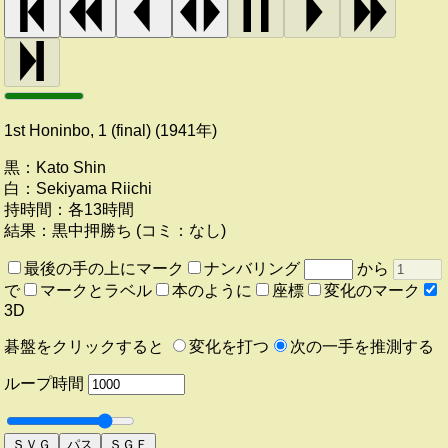
1st Honinbo, 1 (final) (1941年)
黒：
Kato Shin
白：
Sekiyama Riichi
持時間：
各13時間
結果：
黒中押勝ち (
コミ：
なし)
最後の手の上にマーク
ナンバリング
から
で
マークとラベル
本のように
座標
変化のマーク
3D
碁盤をクリックすると
変化を打つ
次の一手を推測する
ループ時間
ＳＶＧ
パス
ＳＧＦ