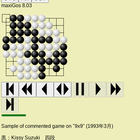
maxiGos 8.03
Sample of commented game on "9x9" (1993年3月)
黒：
Kissy Suzuki 四段