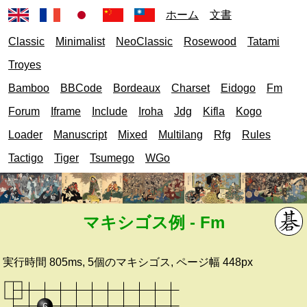
ホーム
文書
Classic
Minimalist
NeoClassic
Rosewood
Tatami
Troyes
Bamboo
BBCode
Bordeaux
Charset
Eidogo
Fm
Forum
Iframe
Include
Iroha
Jdg
Kifla
Kogo
Loader
Manuscript
Mixed
Multilang
Rfg
Rules
Tactigo
Tiger
Tsumego
WGo
マキシゴス例 - Fm
実行時間
805ms
,
5
個のマキシゴス, ページ幅
448px
6