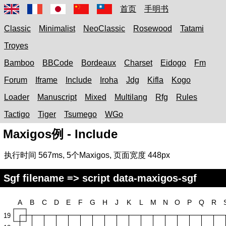
首页
手明书
Classic
Minimalist
NeoClassic
Rosewood
Tatami
Troyes
Bamboo
BBCode
Bordeaux
Charset
Eidogo
Fm
Forum
Iframe
Include
Iroha
Jdg
Kifla
Kogo
Loader
Manuscript
Mixed
Multilang
Rfg
Rules
Tactigo
Tiger
Tsumego
WGo
Maxigos例 - Include
执行时间
567ms
,
5
个Maxigos, 页面宽度
448px
Sgf filename => script data-maxigos-sgf
A
B
C
D
E
F
G
H
J
K
L
M
N
O
P
Q
R
19