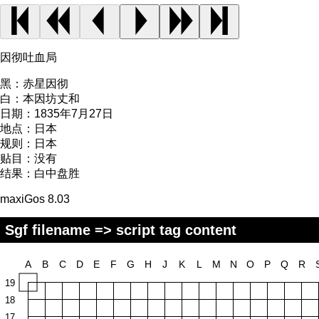
因彻吐血局
黑：
赤星因彻
白：
本因坊丈和
日期：
1835年7月27日
地点：
日本
规则：
日本
贴目：
没有
结果：
白中盘胜
maxiGos 8.03
Sgf filename => script tag content
A
B
C
D
E
F
G
H
J
K
L
M
N
O
P
Q
R
19
18
17