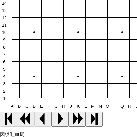
14
13
12
11
10
9
8
7
6
5
4
3
2
1
A
B
C
D
E
F
G
H
J
K
L
M
N
O
P
Q
R
因彻吐血局