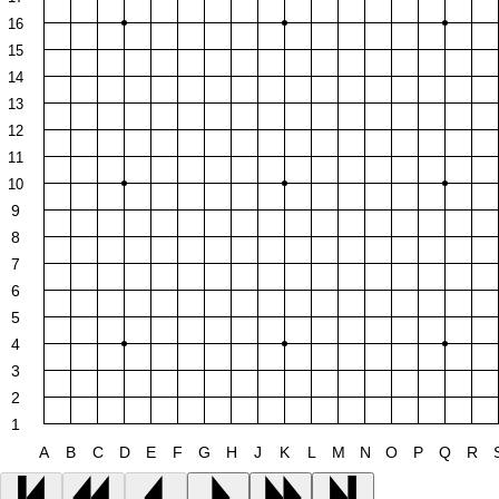
16
15
14
13
12
11
10
9
8
7
6
5
4
3
2
1
A
B
C
D
E
F
G
H
J
K
L
M
N
O
P
Q
R