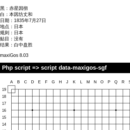
黑：
赤星因彻
白：
本因坊丈和
日期：
1835年7月27日
地点：
日本
规则：
日本
贴目：
没有
结果：
白中盘胜
maxiGos 8.03
Php script => script data-maxigos-sgf
A
B
C
D
E
F
G
H
J
K
L
M
N
O
P
Q
R
19
18
17
16
15
14