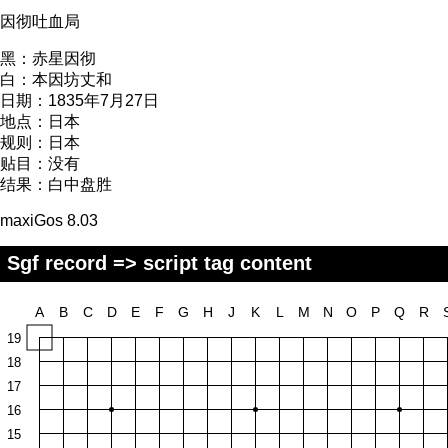
因彻吐血局
黑：
赤星因彻
白：
本因坊丈和
日期：
1835年7月27日
地点：
日本
规则：
日本
贴目：
没有
结果：
白中盘胜
maxiGos 8.03
Sgf record => script tag content
A
B
C
D
E
F
G
H
J
K
L
M
N
O
P
Q
R
19
18
17
16
15