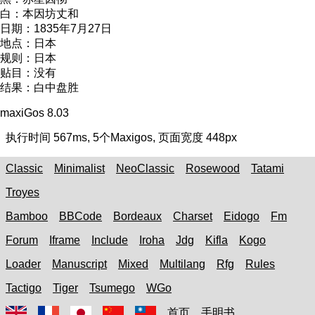
白：
本因坊丈和
日期：
1835年7月27日
地点：
日本
规则：
日本
贴目：
没有
结果：
白中盘胜
maxiGos 8.03
执行时间
567ms
,
5
个Maxigos, 页面宽度
448px
Classic
Minimalist
NeoClassic
Rosewood
Tatami
Troyes
Bamboo
BBCode
Bordeaux
Charset
Eidogo
Fm
Forum
Iframe
Include
Iroha
Jdg
Kifla
Kogo
Loader
Manuscript
Mixed
Multilang
Rfg
Rules
Tactigo
Tiger
Tsumego
WGo
首页
手明书