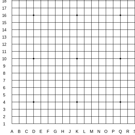
18
17
16
15
14
13
12
11
10
9
8
7
6
5
4
3
2
1
A
B
C
D
E
F
G
H
J
K
L
M
N
O
P
Q
R