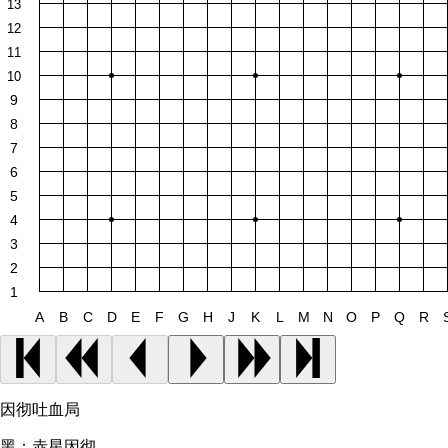
13
12
11
10
9
8
7
6
5
4
3
2
1
A
B
C
D
E
F
G
H
J
K
L
M
N
O
P
Q
R
因彻吐血局
黑：
赤星因彻