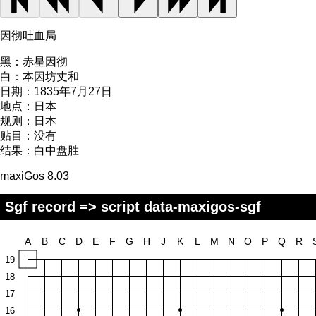
因彻吐血局
黑：
赤星因彻
白：
本因坊丈和
日期：
1835年7月27日
地点：
日本
规则：
日本
贴目：
没有
结果：
白中盘胜
maxiGos 8.03
Sgf record => script data-maxigos-sgf
A
B
C
D
E
F
G
H
J
K
L
M
N
O
P
Q
R
19
18
17
16