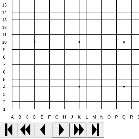
15
14
13
12
11
10
9
8
7
6
5
4
3
2
1
A
B
C
D
E
F
G
H
J
K
L
M
N
O
P
Q
R