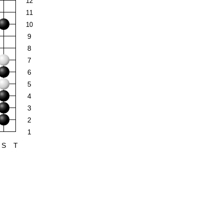
12
11
10
9
8
7
6
5
4
3
2
1
S
T