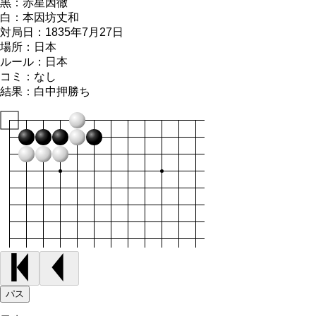
黒：
赤星因徹
白：
本因坊丈和
対局日：
1835年7月27日
場所：
日本
ルール：
日本
コミ：
なし
結果：
白中押勝ち
パス