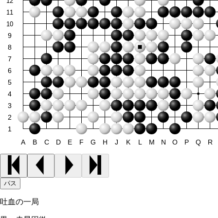
12
11
10
9
8
7
6
5
4
3
2
1
A
B
C
D
E
F
G
H
J
K
L
M
N
O
P
Q
R
パス
吐血の一局