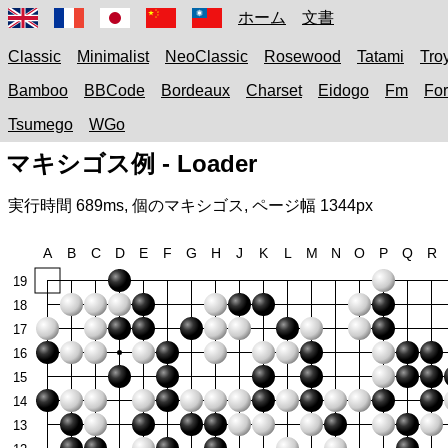
ホーム
文書
Classic
Minimalist
NeoClassic
Rosewood
Tatami
Tro
Bamboo
BBCode
Bordeaux
Charset
Eidogo
Fm
Fo
Tsumego
WGo
マキシゴス例 - Loader
実行時間
689ms
,
個のマキシゴス, ページ幅
1344px
A
B
C
D
E
F
G
H
J
K
L
M
N
O
P
Q
R
19
18
17
16
15
14
13