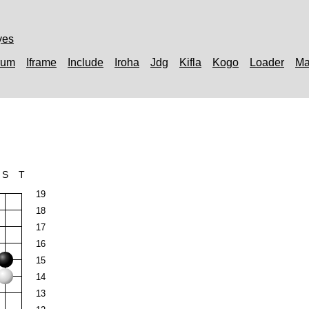
yes
rum
Iframe
Include
Iroha
Jdg
Kifla
Kogo
Loader
Ma
S
T
19
18
17
16
15
14
13