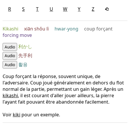
R
S
T
U
W
Y
Z
Kikashi
xiān shǒu lì
hwar-yong
coup forçant
forcing move
利かし
Audio
先手利
Audio
활용
Audio
Coup forçant la réponse, souvent unique, de
l'adversaire. Coup joué généralement en dehors du flot
normal de la partie, permettant un gain léger. Après un
kikashi
, il est courant d'aller jouer ailleurs, la pierre
l'ayant fait pouvant être abandonnée facilement.
Voir
kiki
pour un exemple.