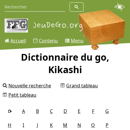
Accueil
Contenu
Menu
Dictionnaire du go,
Kikashi
Nouvelle recherche
Grand tableau
Petit tableau
A
B
C
D
E
F
G
H
I
J
K
M
N
O
P