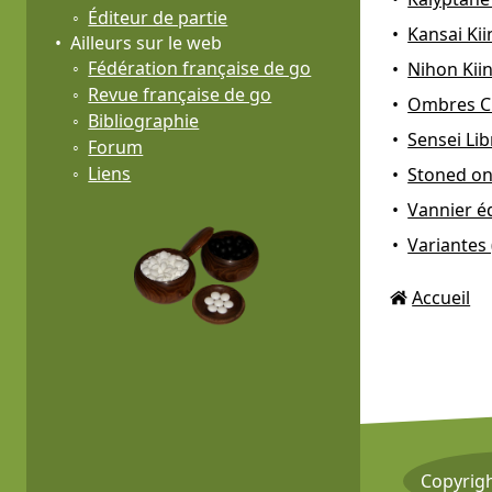
Éditeur de partie
Kansai Kii
Ailleurs sur le web
Fédération française de go
Nihon Kii
Revue française de go
Ombres Chi
Bibliographie
Sensei Lib
Forum
Liens
Stoned on 
Vannier éd
Variantes
Accueil
Copyrig