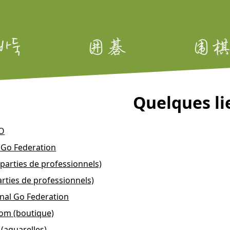
Quelques li
O
Go Federation
parties de professionnels)
rties de professionnels)
onal Go Federation
om (boutique)
(aquarelles)