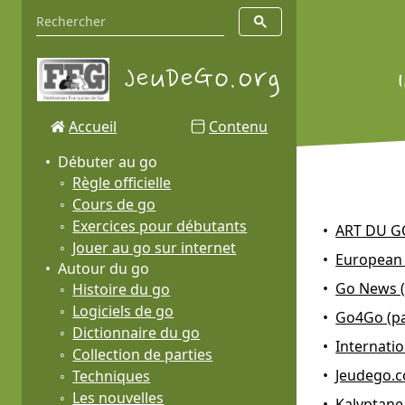
Accueil
Contenu
Débuter au go
Règle officielle
Cours de go
Exercices pour débutants
ART DU G
Jouer au go sur internet
European 
Autour du go
Go News (
Histoire du go
Logiciels de go
Go4Go (pa
Dictionnaire du go
Internati
Collection de parties
Jeudego.c
Techniques
Les nouvelles
Kalyptane 