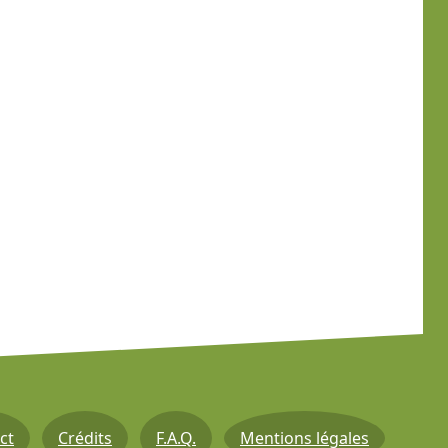
ct
Crédits
F.A.Q.
Mentions légales