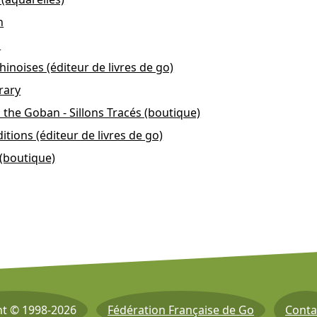
n
n
noises (éditeur de livres de go)
rary
the Goban - Sillons Tracés (boutique)
itions (éditeur de livres de go)
 (boutique)
ht © 1998-2026
Fédération Française de Go
Conta