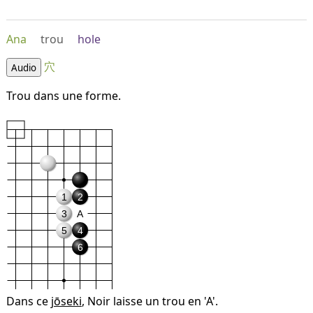
Ana
trou
hole
穴
Audio
Trou dans une forme.
1
2
3
A
5
4
6
Dans ce
jōseki
, Noir laisse un trou en 'A'.