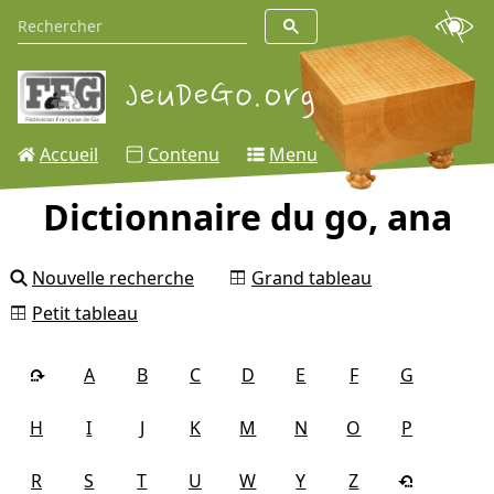
Accueil
Contenu
Menu
Dictionnaire du go, ana
Nouvelle recherche
Grand tableau
Petit tableau
A
B
C
D
E
F
G
H
I
J
K
M
N
O
P
R
S
T
U
W
Y
Z