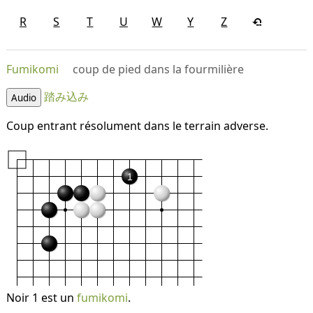
R
S
T
U
W
Y
Z
Fumikomi
coup de pied dans la fourmilière
踏み込み
Audio
Coup entrant résolument dans le terrain adverse.
1
Noir 1 est un
fumikomi
.