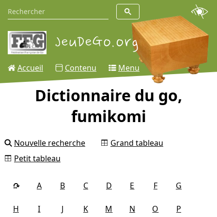
Accueil
Contenu
Menu
Dictionnaire du go,
fumikomi
Nouvelle recherche
Grand tableau
Petit tableau
A
B
C
D
E
F
G
H
I
J
K
M
N
O
P