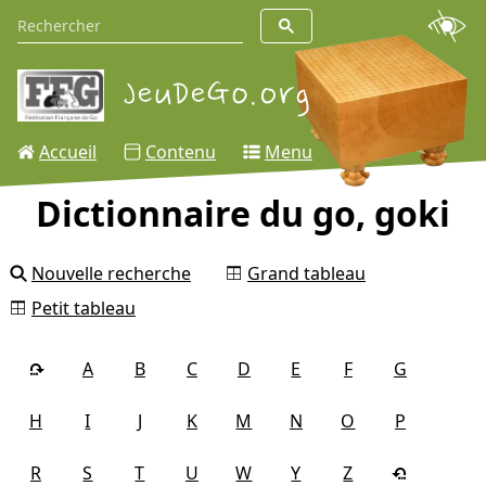
Accueil
Contenu
Menu
Dictionnaire du go, goki
Nouvelle recherche
Grand tableau
Petit tableau
A
B
C
D
E
F
G
H
I
J
K
M
N
O
P
R
S
T
U
W
Y
Z