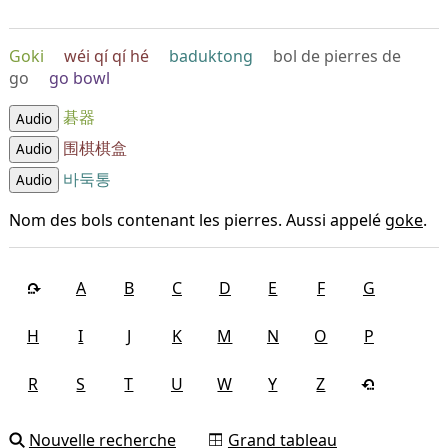
Goki
wéi qí qí hé
baduktong
bol de pierres de
go
go bowl
碁器
Audio
围棋棋盒
Audio
바둑통
Audio
Nom des bols contenant les pierres. Aussi appelé
goke
.
A
B
C
D
E
F
G
H
I
J
K
M
N
O
P
R
S
T
U
W
Y
Z
Nouvelle recherche
Grand tableau