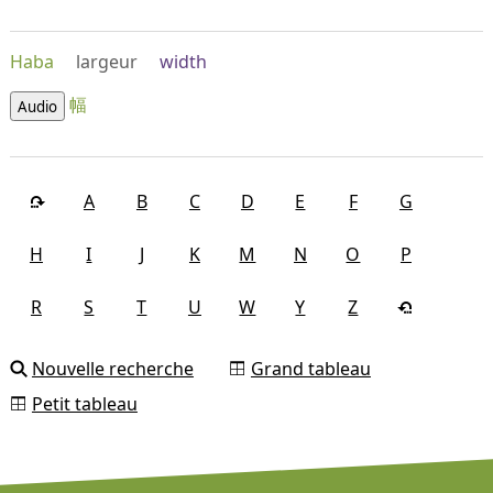
Haba
largeur
width
幅
Audio
A
B
C
D
E
F
G
H
I
J
K
M
N
O
P
R
S
T
U
W
Y
Z
Nouvelle recherche
Grand tableau
Petit tableau