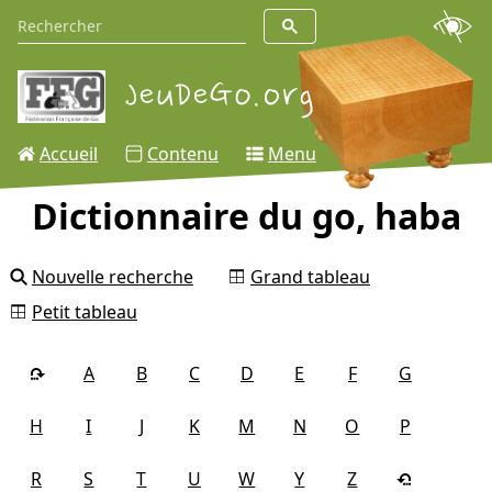
Accueil
Contenu
Menu
Dictionnaire du go, haba
Nouvelle recherche
Grand tableau
Petit tableau
A
B
C
D
E
F
G
H
I
J
K
M
N
O
P
R
S
T
U
W
Y
Z