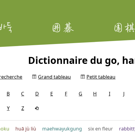
Dictionnaire du go, 
 recherche
Grand tableau
Petit tableau
B
C
D
E
F
G
H
I
J
Y
Z
moku
huā jù liù
maehwayukgung
six en fleur
rabbitt