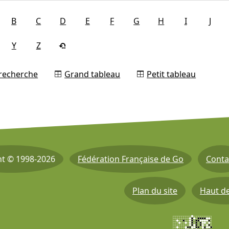
B
C
D
E
F
G
H
I
J
Y
Z
 recherche
Grand tableau
Petit tableau
ht © 1998-2026
Fédération Française de Go
Conta
Plan du site
Haut d