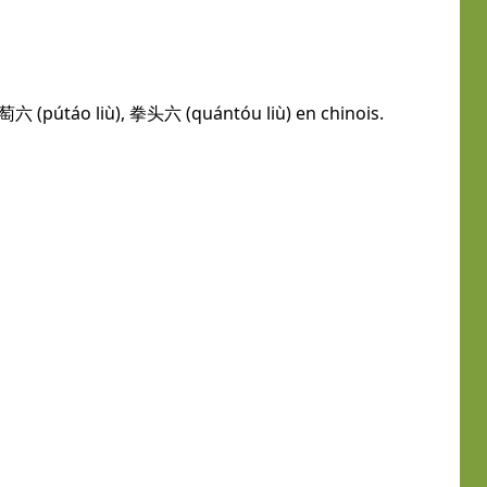
葡萄六 (pútáo liù), 拳头六 (quántóu liù) en chinois.