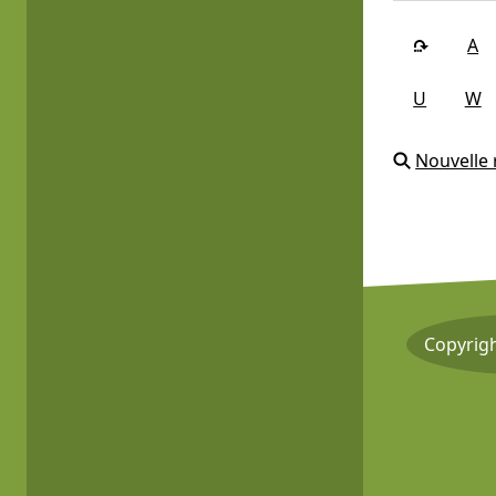
A
U
W
Nouvelle
Copyrig