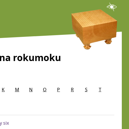
hana rokumoku
K
M
N
O
P
R
S
T
y six