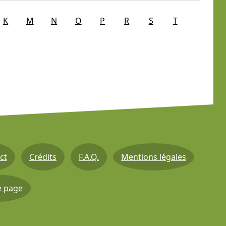
K
M
N
O
P
R
S
T
ct
Crédits
F.A.Q.
Mentions légales
e page