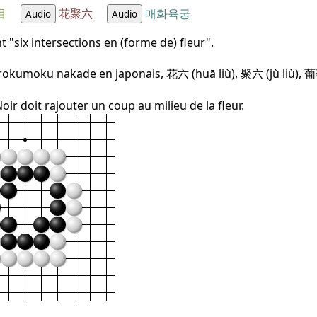
目
花聚六
매화육궁
Audio
Audio
t "six intersections en (forme de) fleur".
rokumoku nakade
en japonais, 花六 (huā liù), 聚六 (jù liù), 
Noir doit rajouter un coup au milieu de la fleur.