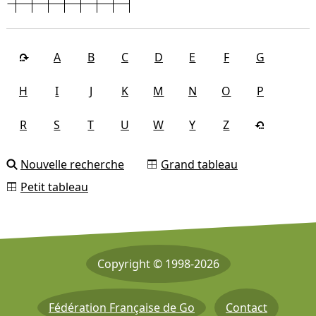
A
B
C
D
E
F
G
H
I
J
K
M
N
O
P
R
S
T
U
W
Y
Z
Nouvelle recherche
Grand tableau
Petit tableau
Copyright © 1998-2026
Fédération Française de Go
Contact