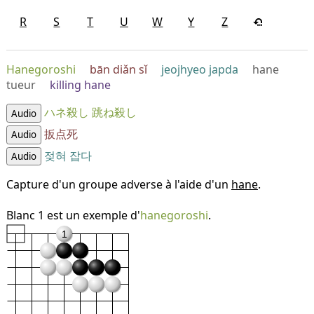
R
S
T
U
W
Y
Z
Hanegoroshi
bān diǎn sǐ
jeojhyeo japda
hane
tueur
killing hane
ハネ殺し
跳ね殺し
Audio
扳点死
Audio
젖혀 잡다
Audio
Capture d'un groupe adverse à l'aide d'un
hane
.
Blanc 1 est un exemple d'
hanegoroshi
.
1