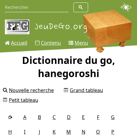
Accueil
Contenu
Menu
Dictionnaire du go,
hanegoroshi
Nouvelle recherche
Grand tableau
Petit tableau
A
B
C
D
E
F
G
H
I
J
K
M
N
O
P