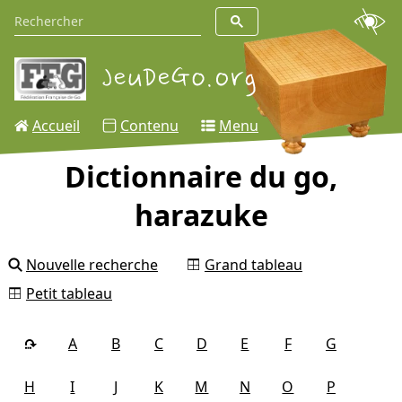
Accueil
Contenu
Menu
Dictionnaire du go,
harazuke
Nouvelle recherche
Grand tableau
Petit tableau
A
B
C
D
E
F
G
H
I
J
K
M
N
O
P