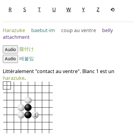
R
S
T
U
W
Y
Z
Harazuke
baebut-im
coup au ventre
belly
attachment
腹付け
Audio
배붙임
Audio
Littéralement "contact au ventre". Blanc 1 est un
harazuke
.
1