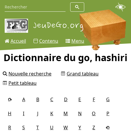
Accueil
Contenu
Menu
Dictionnaire du go, hashiri
Nouvelle recherche
Grand tableau
Petit tableau
A
B
C
D
E
F
G
H
I
J
K
M
N
O
P
R
S
T
U
W
Y
Z