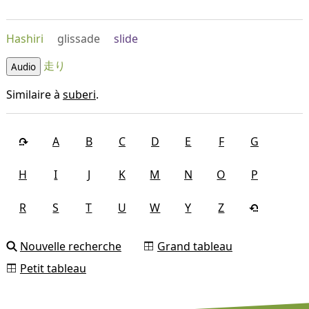
Hashiri
glissade
slide
走り
Audio
Similaire à
suberi
.
A
B
C
D
E
F
G
H
I
J
K
M
N
O
P
R
S
T
U
W
Y
Z
Nouvelle recherche
Grand tableau
Petit tableau