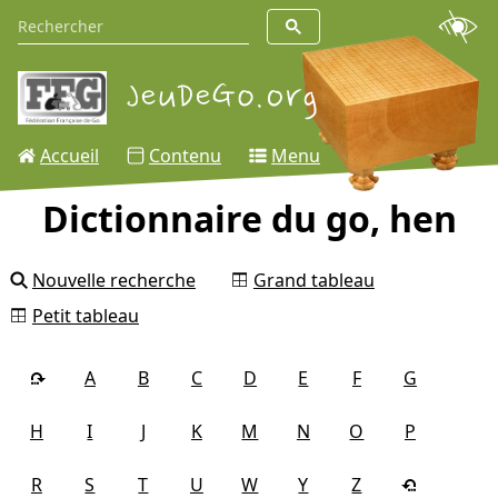
Accueil
Contenu
Menu
Dictionnaire du go, hen
Nouvelle recherche
Grand tableau
Petit tableau
A
B
C
D
E
F
G
H
I
J
K
M
N
O
P
R
S
T
U
W
Y
Z