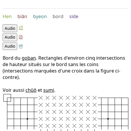
Hen
biān
byeon
bord
side
辺
Audio
边
Audio
변
Audio
Bord du
goban
. Rectangles d'environ cinq intersections
de hauteur situés sur le bord sans les coins
(intersections marquées d'une croix dans la figure ci-
contre).
Voir aussi
chūō
et
sumi
.