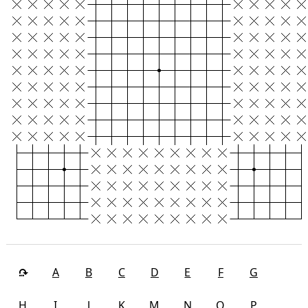
A
B
C
D
E
F
G
H
I
J
K
M
N
O
P