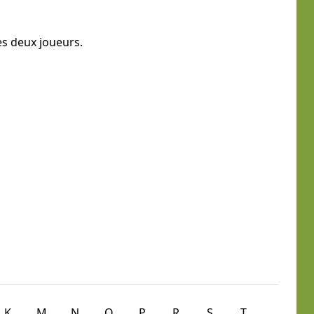
s deux joueurs.
K
M
N
O
P
R
S
T