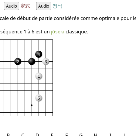
定式
정석
Audio
Audio
cale de début de partie considérée comme optimale pour le
a séquence 1 à 6 est un
jōseki
classique.
4
2
3
1
5
B
C
D
E
F
G
H
I
J