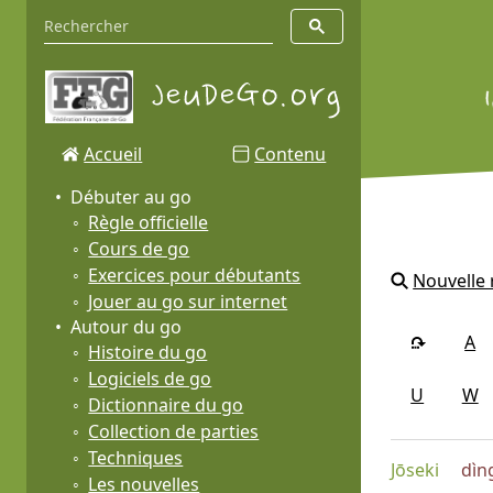
Accueil
Contenu
Débuter au go
Règle officielle
Cours de go
Exercices pour débutants
Nouvelle
Jouer au go sur internet
Autour du go
A
Histoire du go
Logiciels de go
U
W
Dictionnaire du go
Collection de parties
Techniques
Jōseki
dìn
Les nouvelles