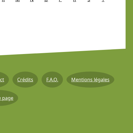
ct
Crédits
F.A.Q.
Mentions légales
e page