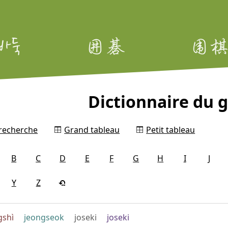
Dictionnaire du g
 recherche
Grand tableau
Petit tableau
B
C
D
E
F
G
H
I
J
Y
Z
gshì
jeongseok
joseki
joseki