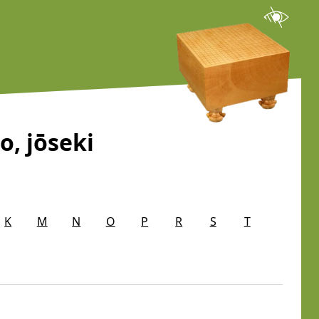
o, jōseki
K
M
N
O
P
R
S
T