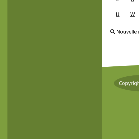
U
W
Nouvelle
Copyrig