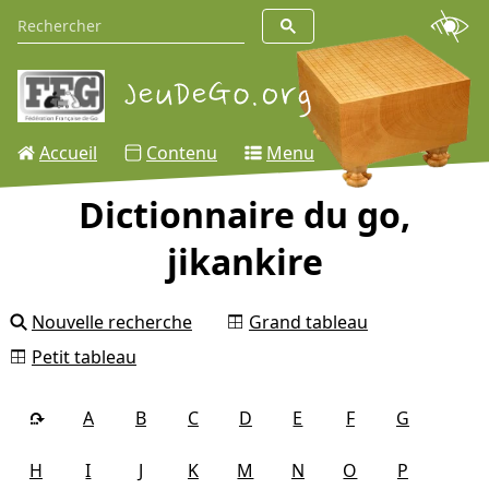
Accueil
Contenu
Menu
Dictionnaire du go,
jikankire
Nouvelle recherche
Grand tableau
Petit tableau
A
B
C
D
E
F
G
H
I
J
K
M
N
O
P