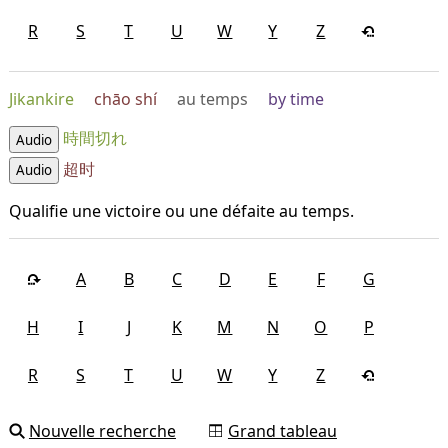
R
S
T
U
W
Y
Z
Jikankire
chāo shí
au temps
by time
時間切れ
Audio
超时
Audio
Qualifie une victoire ou une défaite au temps.
A
B
C
D
E
F
G
H
I
J
K
M
N
O
P
R
S
T
U
W
Y
Z
Nouvelle recherche
Grand tableau