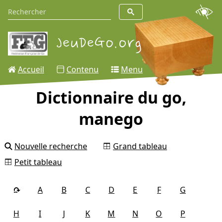
Accueil
Contenu
Menu
Dictionnaire du go,
manego
Nouvelle recherche
Grand tableau
Petit tableau
A
B
C
D
E
F
G
H
I
J
K
M
N
O
P