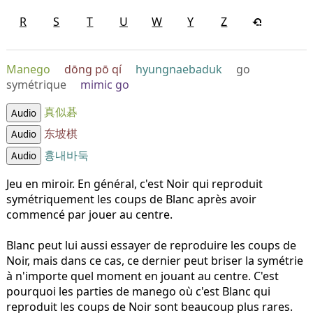
R
S
T
U
W
Y
Z
Manego
dōng pō qí
hyungnaebaduk
go
symétrique
mimic go
真似碁
Audio
东坡棋
Audio
흉내바둑
Audio
Jeu en miroir. En général, c'est Noir qui reproduit
symétriquement les coups de Blanc après avoir
commencé par jouer au centre.
Blanc peut lui aussi essayer de reproduire les coups de
Noir, mais dans ce cas, ce dernier peut briser la symétrie
à n'importe quel moment en jouant au centre. C'est
pourquoi les parties de manego où c'est Blanc qui
reproduit les coups de Noir sont beaucoup plus rares.