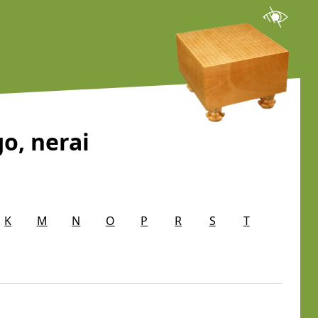
o, nerai
K
M
N
O
P
R
S
T