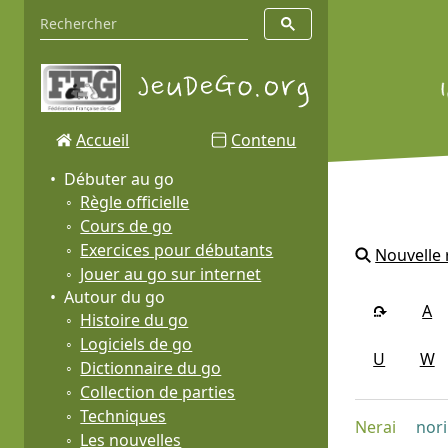
Accueil
Contenu
Débuter au go
Règle officielle
Cours de go
Exercices pour débutants
Nouvelle
Jouer au go sur internet
Autour du go
A
Histoire du go
Logiciels de go
U
W
Dictionnaire du go
Collection de parties
Techniques
Nerai
nor
Les nouvelles