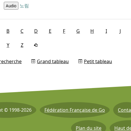
노림
Audio
B
C
D
E
F
G
H
I
J
Y
Z
 recherche
Grand tableau
Petit tableau
ht © 1998-2026
Fédération Française de Go
Conta
Plan du site
Haut d