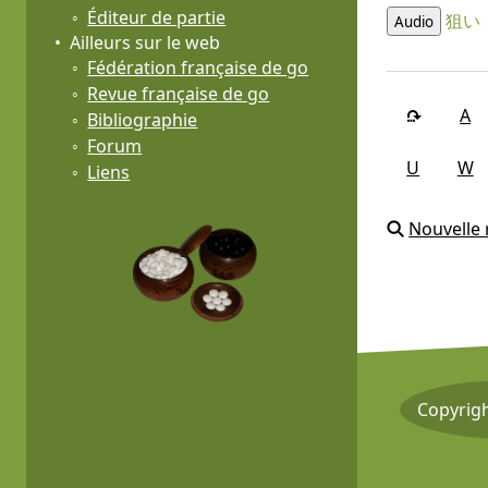
Éditeur de partie
狙い
Audio
Ailleurs sur le web
Fédération française de go
Revue française de go
A
Bibliographie
Forum
U
W
Liens
Nouvelle
Copyrig