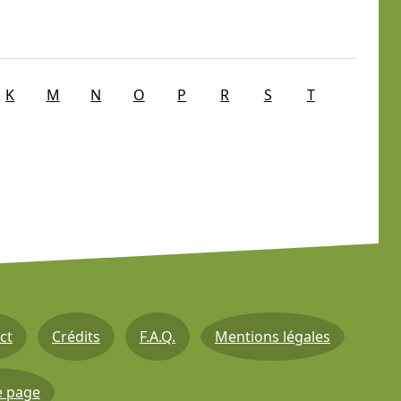
K
M
N
O
P
R
S
T
ct
Crédits
F.A.Q.
Mentions légales
e page