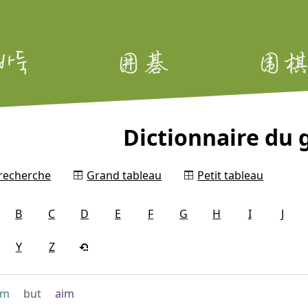
Dictionnaire du g
 recherche
Grand tableau
Petit tableau
B
C
D
E
F
G
H
I
J
Y
Z
im
but
aim