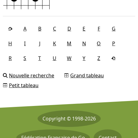
A
B
C
D
E
F
G
H
I
J
K
M
N
O
P
R
S
T
U
W
Y
Z
Nouvelle recherche
Grand tableau
Petit tableau
Copyright © 1998-2026
Fédération Française de Go
Contact