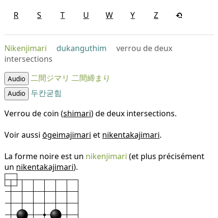
R
S
T
U
W
Y
Z
Nikenjimari
dukanguthim
verrou de deux
intersections
二間ジマリ
二間締まり
Audio
두칸굳힘
Audio
Verrou de coin (
shimari
) de deux intersections.
Voir aussi
ōgeimajimari
et
nikentakajimari
.
La forme noire est un
nikenjimari
(et plus précisément
un
nikentakajimari
).