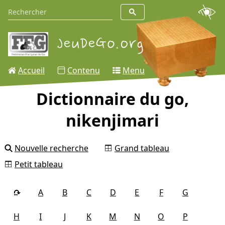
Accueil
Contenu
Menu
Dictionnaire du go,
nikenjimari
Nouvelle recherche
Grand tableau
Petit tableau
A
B
C
D
E
F
G
H
I
J
K
M
N
O
P