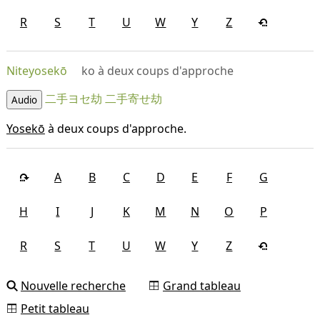
R
S
T
U
W
Y
Z
Niteyosekō
ko à deux coups d'approche
二手ヨセ劫
二手寄せ劫
Audio
Yosekō
à deux coups d'approche.
A
B
C
D
E
F
G
H
I
J
K
M
N
O
P
R
S
T
U
W
Y
Z
Nouvelle recherche
Grand tableau
Petit tableau