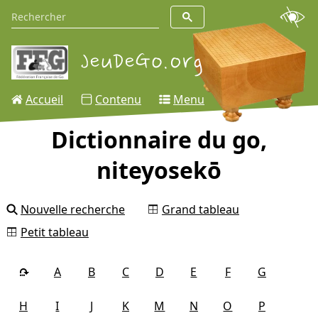
Accueil
Contenu
Menu
Dictionnaire du go,
niteyosekō
Nouvelle recherche
Grand tableau
Petit tableau
A
B
C
D
E
F
G
H
I
J
K
M
N
O
P