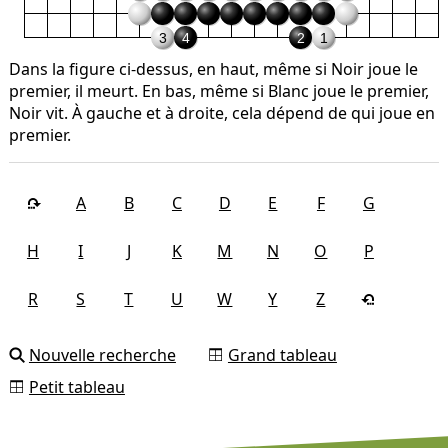
3
4
2
1
Dans la figure ci-dessus, en haut, même si Noir joue le
premier, il meurt. En bas, même si Blanc joue le premier,
Noir vit. À gauche et à droite, cela dépend de qui joue en
premier.
A
B
C
D
E
F
G
H
I
J
K
M
N
O
P
R
S
T
U
W
Y
Z
Nouvelle recherche
Grand tableau
Petit tableau