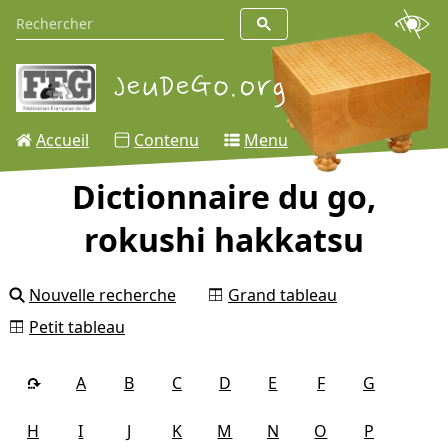
Accueil
Contenu
Menu
Dictionnaire du go,
rokushi hakkatsu
Nouvelle recherche
Grand tableau
Petit tableau
A
B
C
D
E
F
G
H
I
J
K
M
N
O
P