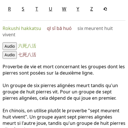
R
S
T
U
W
Y
Z
Rokushi hakkatsu
qī sǐ bā huó
six meurent huit
vivent
六死八活
Audio
七死八活
Audio
Proverbe de vie et mort concernant les groupes dont les
pierres sont posées sur la deuxième ligne.
Un groupe de six pierres alignées meurt tandis qu'un
groupe de huit pierres vit. Pour un groupe de sept
pierres alignées, cela dépend de qui joue en premier.
En chinois, on utilise plutôt le proverbe "sept meurent
huit vivent". Un groupe ayant sept pierres alignées
meurt si l'autre joue, tandis qu'un groupe de huit pierres