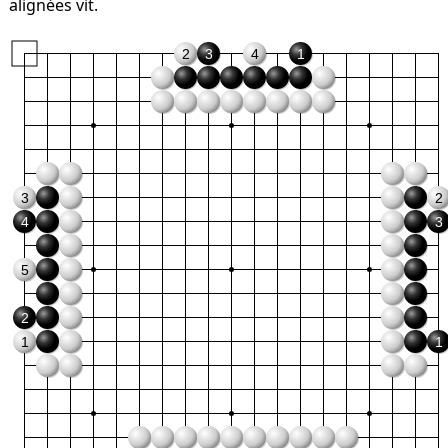
alignées vit.
2
3
4
1
3
2
4
3
5
2
1
1