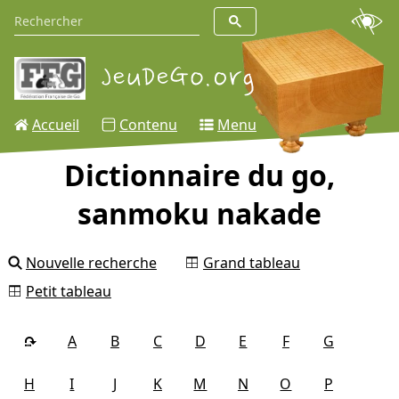
Accueil
Contenu
Menu
Dictionnaire du go,
sanmoku nakade
Nouvelle recherche
Grand tableau
Petit tableau
A
B
C
D
E
F
G
H
I
J
K
M
N
O
P