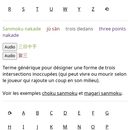
R
S
T
U
W
Y
Z
Sanmoku nakade
jù sān
trois dedans
three points
nakade
三目中手
Audio
聚三
Audio
Terme générique pour désigner une forme de trois
intersections inoccupées (qui peut vivre ou mourir selon
le joueur qui rajoute un coup en son milieu).
Voir les exemples
choku sanmoku
et
magari sanmoku
.
A
B
C
D
E
F
G
H
I
J
K
M
N
O
P