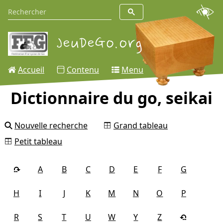
Accueil
Contenu
Menu
Dictionnaire du go, seikai
Nouvelle recherche
Grand tableau
Petit tableau
A
B
C
D
E
F
G
H
I
J
K
M
N
O
P
R
S
T
U
W
Y
Z