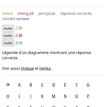
Seikai
zhèng jiě
jeonghae
réponse correcte
correct answer
正解
Audio
正解
Audio
정해
Audio
Légende d'un diagramme montrant une réponse
correcte.
Voir aussi
shippai
et
henka
.
A
B
C
D
E
F
G
H
I
J
K
M
N
O
P