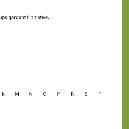
s gardant l'initiative.
K
M
N
O
P
R
S
T