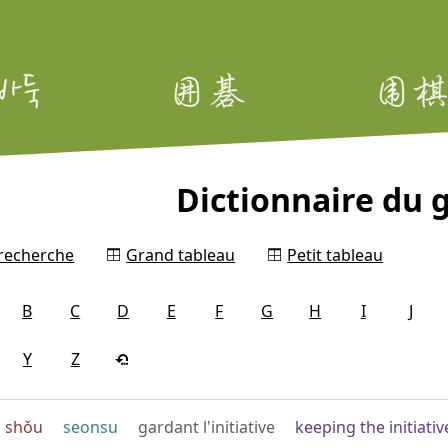
Dictionnaire du 
 recherche
Grand tableau
Petit tableau
B
C
D
E
F
G
H
I
J
Y
Z
n shǒu
seonsu
gardant l'initiative
keeping the initiativ