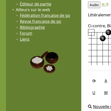
Éditeur de partie
先手
Audio
Ailleurs sur le web
Littéralemen
Fédération française de go
Revue française de go
Ci-contre, Bl
Bibliographie
2
Forum
4
Liens
A
U
W
Nouvelle