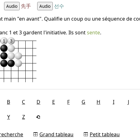
先手
선수
Audio
Audio
t main "en avant". Qualifie un coup ou une séquence de coup
anc 1 et 3 gardent l'initiative. Ils sont
sente
.
1
3
B
C
D
E
F
G
H
I
J
Y
Z
 recherche
Grand tableau
Petit tableau