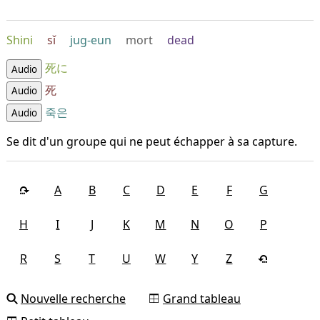
Shini
sǐ
jug-eun
mort
dead
死に
Audio
死
Audio
죽은
Audio
Se dit d'un groupe qui ne peut échapper à sa capture.
A
B
C
D
E
F
G
H
I
J
K
M
N
O
P
R
S
T
U
W
Y
Z
Nouvelle recherche
Grand tableau