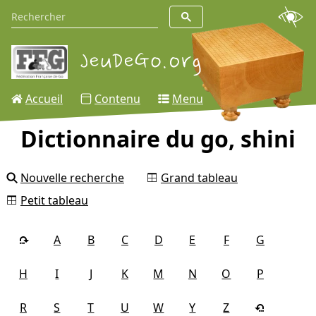
Accueil
Contenu
Menu
Dictionnaire du go, shini
Nouvelle recherche
Grand tableau
Petit tableau
A
B
C
D
E
F
G
H
I
J
K
M
N
O
P
R
S
T
U
W
Y
Z