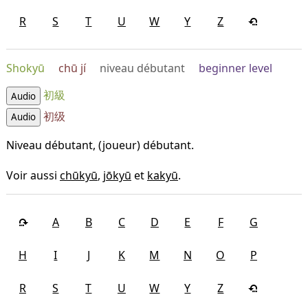
R
S
T
U
W
Y
Z
Shokyū
chū jí
niveau débutant
beginner level
初級
Audio
初级
Audio
Niveau débutant, (joueur) débutant.
Voir aussi
chūkyū
,
jōkyū
et
kakyū
.
A
B
C
D
E
F
G
H
I
J
K
M
N
O
P
R
S
T
U
W
Y
Z