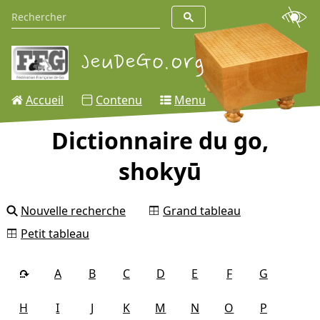
Accueil
Contenu
Menu
Dictionnaire du go,
shokyū
Nouvelle recherche
Grand tableau
Petit tableau
A
B
C
D
E
F
G
H
I
J
K
M
N
O
P