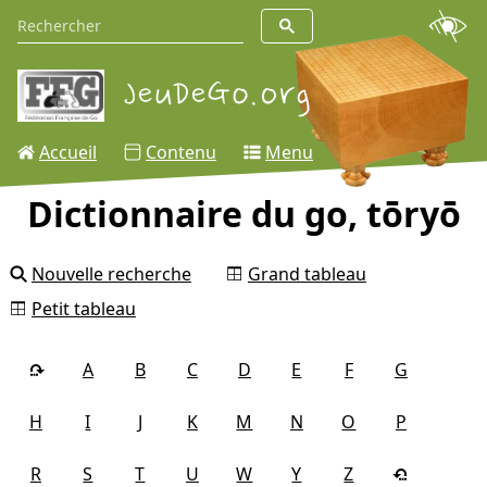
Accueil
Contenu
Menu
Dictionnaire du go, tōryō
Nouvelle recherche
Grand tableau
Petit tableau
A
B
C
D
E
F
G
H
I
J
K
M
N
O
P
R
S
T
U
W
Y
Z