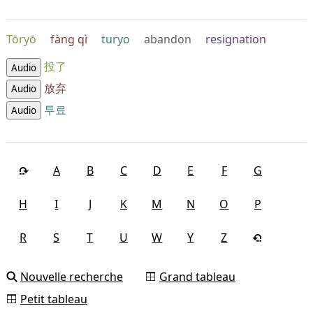
Tōryō
fàng qì
turyo
abandon
resignation
投了
Audio
放弃
Audio
투료
Audio
A
B
C
D
E
F
G
H
I
J
K
M
N
O
P
R
S
T
U
W
Y
Z
Nouvelle recherche
Grand tableau
Petit tableau