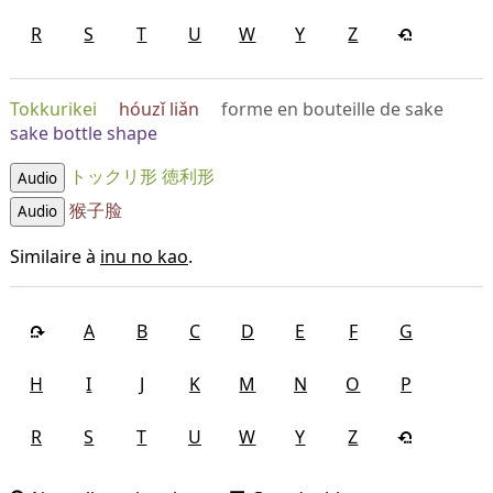
R
S
T
U
W
Y
Z
Tokkurikei
hóuzǐ liǎn
forme en bouteille de sake
sake bottle shape
トックリ形
徳利形
Audio
猴子脸
Audio
Similaire à
inu no kao
.
A
B
C
D
E
F
G
H
I
J
K
M
N
O
P
R
S
T
U
W
Y
Z