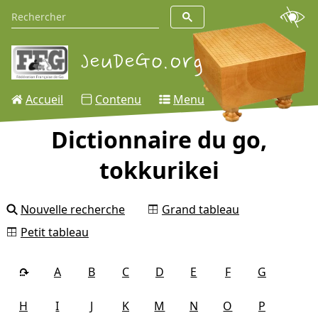
Accueil
Contenu
Menu
Dictionnaire du go,
tokkurikei
Nouvelle recherche
Grand tableau
Petit tableau
A
B
C
D
E
F
G
H
I
J
K
M
N
O
P