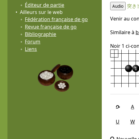
Éditeur de partie
突き
Audio
Ailleurs sur le web
Venir au con
Fédération française de go
Revue française de go
Similaire à
b
Bibliographie
Forum
Noir 1 ci-co
Liens
1
A
U
W
Nouvelle