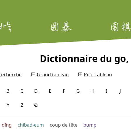
Dictionnaire du go, 
 recherche
Grand tableau
Petit tableau
B
C
D
E
F
G
H
I
J
Y
Z
dǐng
chibad-eum
coup de tête
bump