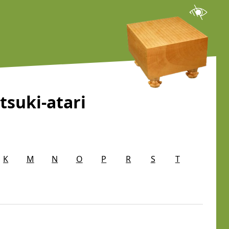
tsuki-atari
K
M
N
O
P
R
S
T