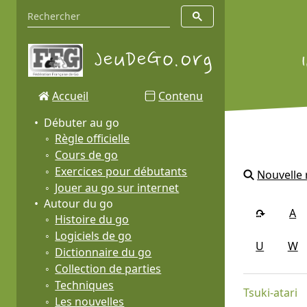
Accueil
Contenu
Débuter au go
Règle officielle
Cours de go
Exercices pour débutants
Nouvelle
Jouer au go sur internet
Autour du go
A
Histoire du go
Logiciels de go
U
W
Dictionnaire du go
Collection de parties
Techniques
Tsuki-atari
Les nouvelles