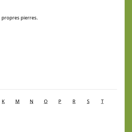
 propres pierres.
K
M
N
O
P
R
S
T