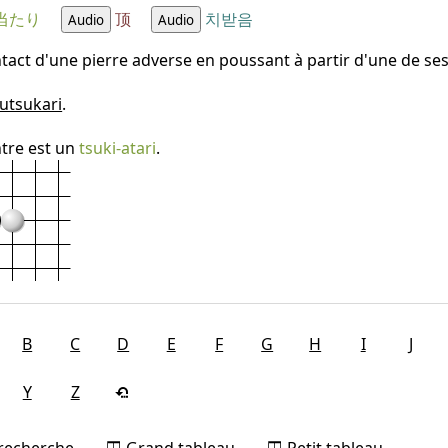
当たり
顶
치받음
Audio
Audio
tact d'une pierre adverse en poussant à partir d'une de ses
utsukari
.
ntre est un
tsuki-atari
.
B
C
D
E
F
G
H
I
J
Y
Z
 recherche
Grand tableau
Petit tableau