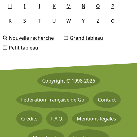
H
I
J
K
M
N
O
P
R
S
T
U
W
Y
Z
Nouvelle recherche
Grand tableau
Petit tableau
Copyright © 1998-2026
Fédération Française de Go
Contact
Crédits
F.A.Q.
Mentions légales