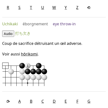
R
S
T
U
W
Y
Z
Uchikaki
éborgnement
eye throw-in
打ち欠き
Audio
Coup de sacrifice détruisant un œil adverse.
Voir aussi
hōrikomi
.
1
A
B
C
D
E
F
G