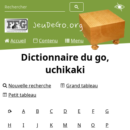
Accueil
Contenu
Menu
Dictionnaire du go,
uchikaki
Nouvelle recherche
Grand tableau
Petit tableau
A
B
C
D
E
F
G
H
I
J
K
M
N
O
P