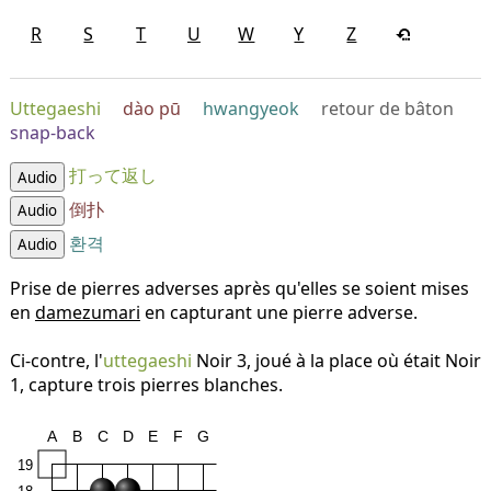
R
S
T
U
W
Y
Z
Uttegaeshi
dào pū
hwangyeok
retour de bâton
snap-back
打って返し
Audio
倒扑
Audio
환격
Audio
Prise de pierres adverses après qu'elles se soient mises
en
damezumari
en capturant une pierre adverse.
Ci-contre, l'
uttegaeshi
Noir 3, joué à la place où était Noir
1, capture trois pierres blanches.
A
B
C
D
E
F
G
19