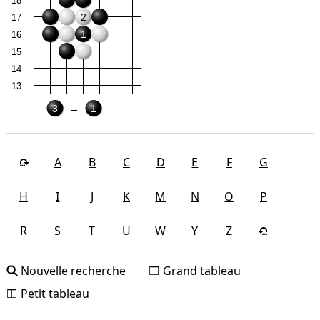
18
2
17
1
16
15
14
13
3
→
1
A
B
C
D
E
F
G
H
I
J
K
M
N
O
P
R
S
T
U
W
Y
Z
Nouvelle recherche
Grand tableau
Petit tableau