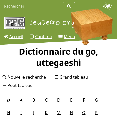
Accueil
Contenu
Menu
Dictionnaire du go,
uttegaeshi
Nouvelle recherche
Grand tableau
Petit tableau
A
B
C
D
E
F
G
H
I
J
K
M
N
O
P