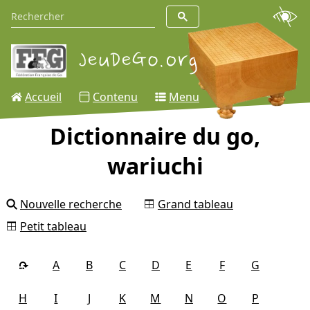
Accueil
Contenu
Menu
Dictionnaire du go,
wariuchi
Nouvelle recherche
Grand tableau
Petit tableau
A
B
C
D
E
F
G
H
I
J
K
M
N
O
P