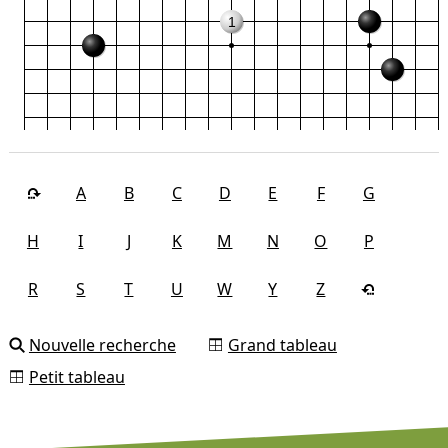
1
A
B
C
D
E
F
G
H
I
J
K
M
N
O
P
R
S
T
U
W
Y
Z
Nouvelle recherche
Grand tableau
Petit tableau