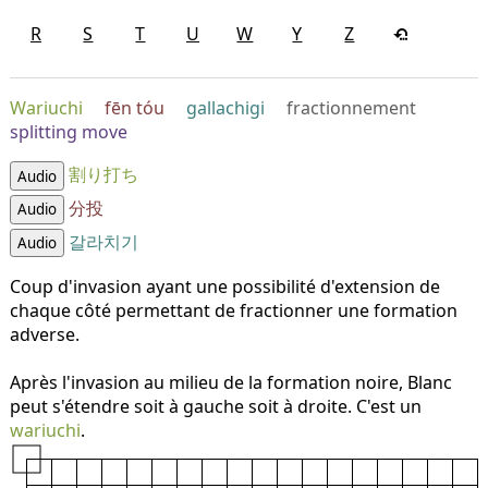
R
S
T
U
W
Y
Z
Wariuchi
fēn tóu
gallachigi
fractionnement
splitting move
割り打ち
Audio
分投
Audio
갈라치기
Audio
Coup d'invasion ayant une possibilité d'extension de
chaque côté permettant de fractionner une formation
adverse.
Après l'invasion au milieu de la formation noire, Blanc
peut s'étendre soit à gauche soit à droite. C'est un
wariuchi
.