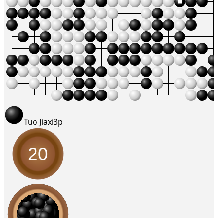
Tuo Jiaxi
3p
20