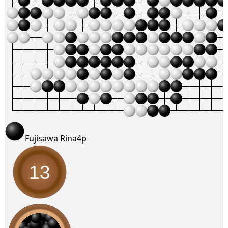
Fujisawa Rina
4p
13