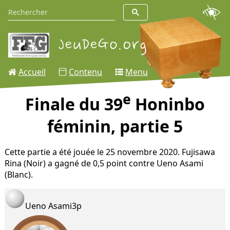
Accueil
Contenu
Menu
e
Finale du 39
Honinbo
féminin, partie 5
Cette partie a été jouée le 25 novembre 2020. Fujisawa
Rina (Noir) a gagné de 0,5 point contre Ueno Asami
(Blanc).
Ueno Asami
3p