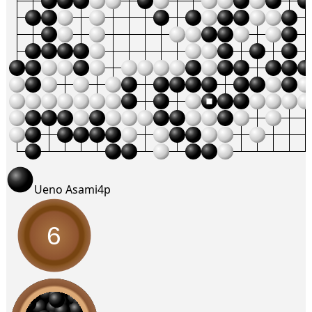
Ueno Asami
4p
6