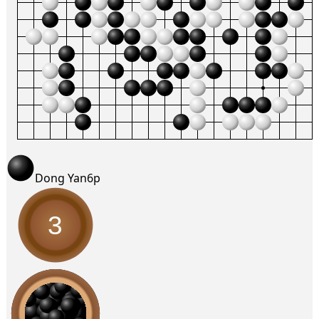
Dong Yan
6p
3