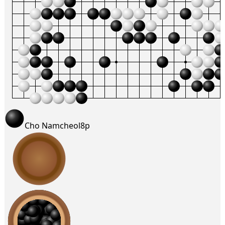
Cho Namcheol
8p