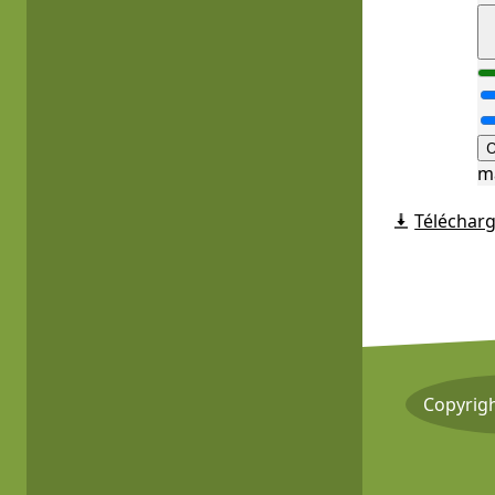
O
m
Télécharg
Copyrig