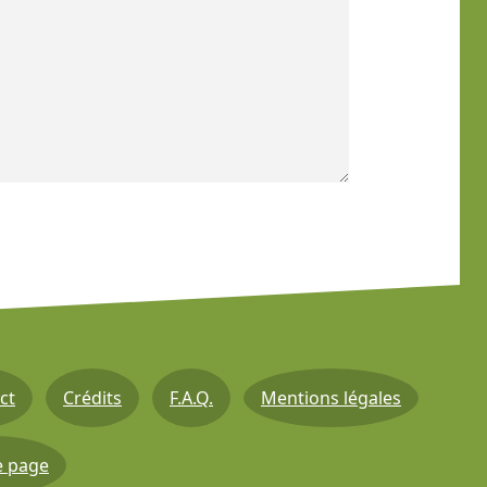
ct
Crédits
F.A.Q.
Mentions légales
e page