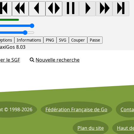
ptions
Informations
PNG
SVG
Couper
Passe
axiGos 8.03
er le SGF
Nouvelle recherche
ht © 1998-2026
Fédération Française de Go
Conta
Plan du site
Haut d