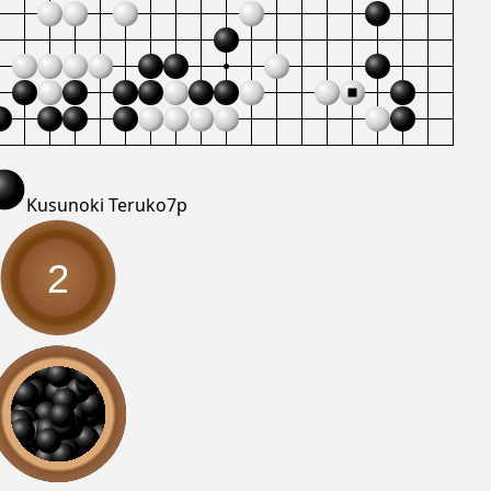
Kusunoki Teruko
7p
2