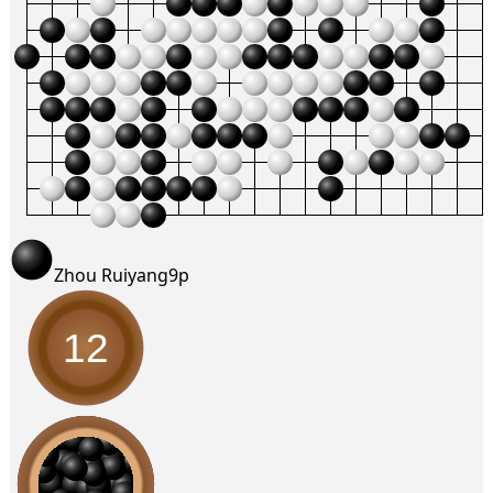
Zhou Ruiyang
9p
12