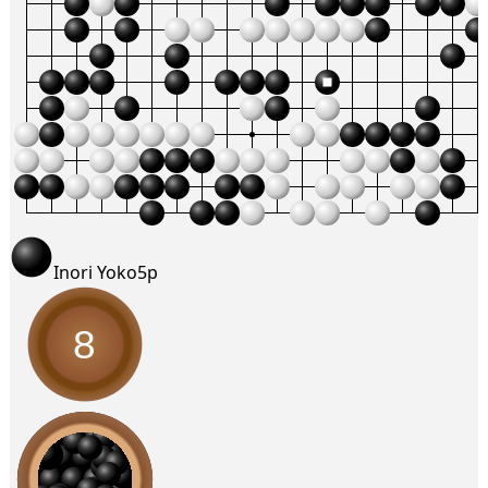
Inori Yoko
5p
8