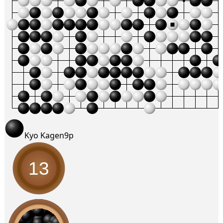
Kyo Kagen
9p
13