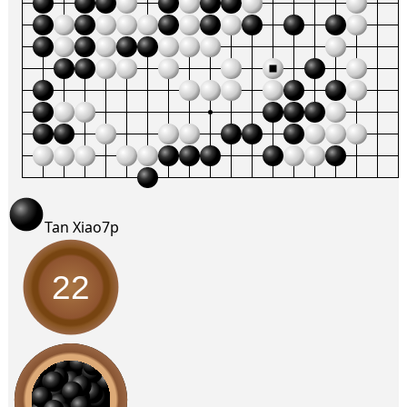
Tan Xiao
7p
22