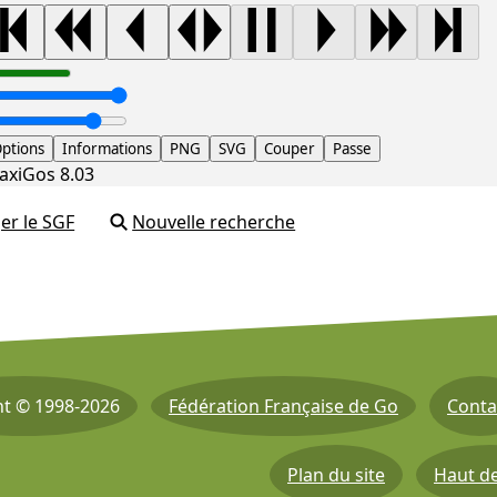
ptions
Informations
PNG
SVG
Couper
Passe
axiGos 8.03
er le SGF
Nouvelle recherche
ht © 1998-2026
Fédération Française de Go
Conta
Plan du site
Haut d