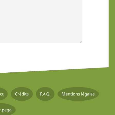
ct
Crédits
F.A.Q.
Mentions légales
e page