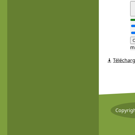
O
m
Télécharg
Copyrig