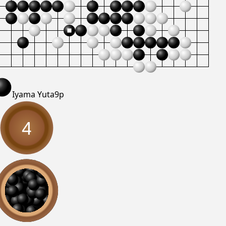
Iyama Yuta
9p
4