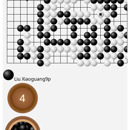
Liu Xiaoguang
9p
4