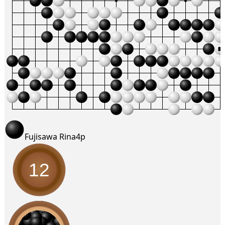
Fujisawa Rina
4p
12