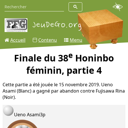
Accueil
Contenu
Menu
e
Finale du 38
Honinbo
féminin, partie 4
Cette partie a été jouée le 15 novembre 2019. Ueno
Asami (Blanc) a gagné par abandon contre Fujisawa Rina
(Noir).
Ueno Asami
3p