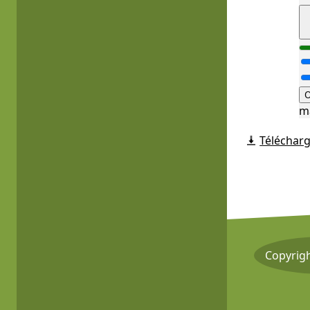
O
m
Télécharg
Copyrig