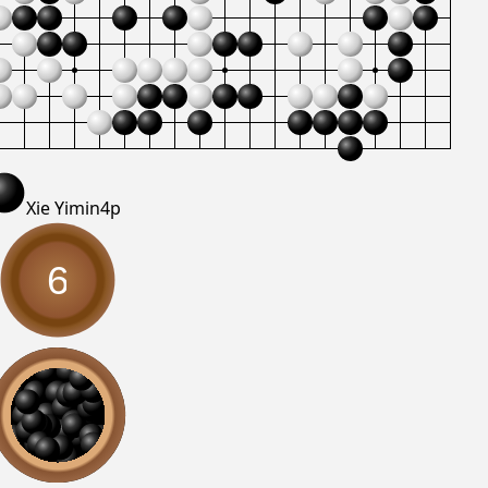
Xie Yimin
4p
6