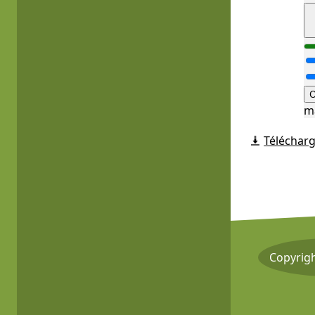
O
m
Télécharg
Copyrig