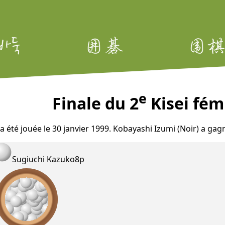
e
Finale du 2
Kisei fémi
 a été jouée le 30 janvier 1999. Kobayashi Izumi (Noir) a g
Sugiuchi Kazuko
8p