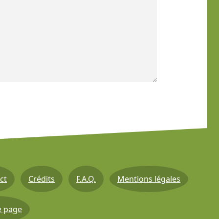
ct
Crédits
F.A.Q.
Mentions légales
e page