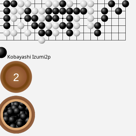
Kobayashi Izumi
2p
2