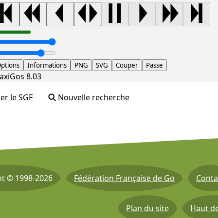
ptions
Informations
PNG
SVG
Couper
Passe
axiGos 8.03
er le SGF
Nouvelle recherche
ht © 1998-2026
Fédération Française de Go
Conta
Plan du site
Haut d