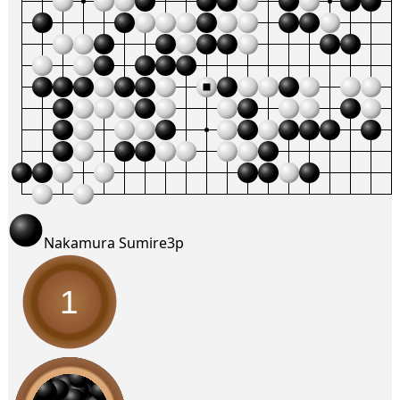
Nakamura Sumire
3p
1