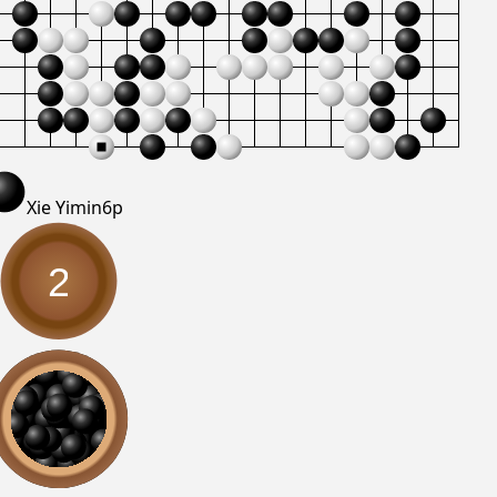
Xie Yimin
6p
2