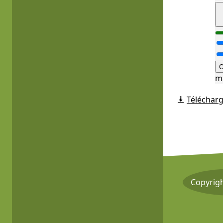
O
m
Télécharg
Copyrig