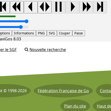
ptions
Informations
PNG
SVG
Couper
Passe
axiGos 8.03
er le SGF
Nouvelle recherche
ht © 1998-2026
Fédération Française de Go
Conta
Plan du site
Haut d