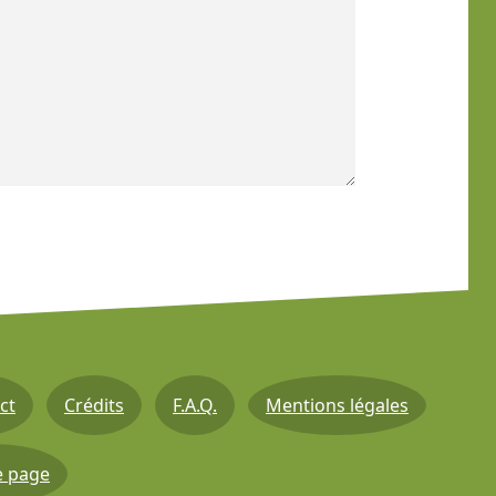
ct
Crédits
F.A.Q.
Mentions légales
e page